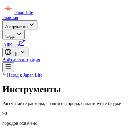
Japan Life
Главная
Инструменты
Гайды
|
AllKeep
🇷🇺
Войти
Регистрация
Назад к Japan Life
Инструменты
Рассчитайте расходы, сравните города, спланируйте бюджет
90
городов охвачено