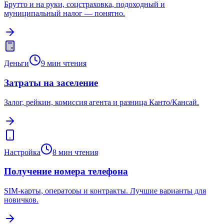
Брутто и на руки, соцстраховка, подоходный и
муниципальный налог — понятно.
Деньги
9
мин чтения
Затраты на заселение
Залог, рейкин, комиссия агента и разница Канто/Кансай.
Настройка
8
мин чтения
Получение номера телефона
SIM-карты, операторы и контракты. Лучшие варианты для
новичков.