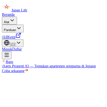
Japan Life
Beranda
Alat
Panduan
|
AllKeep
🇺🇸
Masuk
Daftar
Baru
|
Agen Properti AI — Temukan apartemen sempurna di Jepang
Coba sekarang