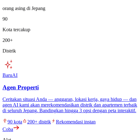
orang asing di Jepang
90
Kota tercakup
200
+
Distrik
Baru
AI
Agen Properti
Ceritakan situasi Anda — anggaran, lokasi kerja, gaya hidup — dan
agen AI kami akan merekomendasikan distrik dan apartemen terbaik
di seluruh Jepang. Bandingkan hingga 3 opsi dengan peta interaktif.
90
kota
200
+
distrik
Rekomendasi instan
Coba
Alat