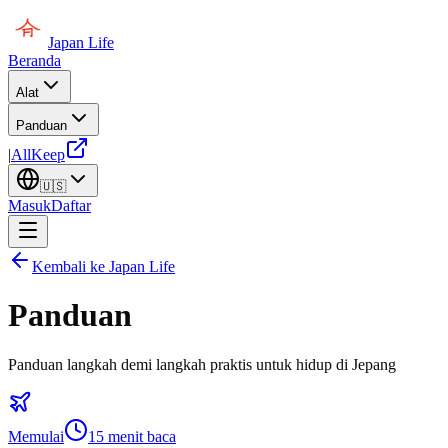
Japan Life
Beranda
Alat
Panduan
|
AllKeep
🇺🇸
Masuk
Daftar
Kembali ke Japan Life
Panduan
Panduan langkah demi langkah praktis untuk hidup di Jepang
Memulai
15
menit baca