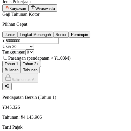
Jenis Pekerjaan
Karyawan
Wiraswasta
Gaji Tahunan Kotor
Pilihan Cepat
Junior
Tingkat Menengah
Senior
Pemimpin
¥
Usia
Tanggungan
Pasangan (pendapatan < ¥1.03M)
Tahun 1
Tahun 2+
Bulanan
Tahunan
Salin untuk AI
Pendapatan Bersih
(
Tahun 1
)
¥345,326
Tahunan: ¥4,143,906
Tarif Pajak