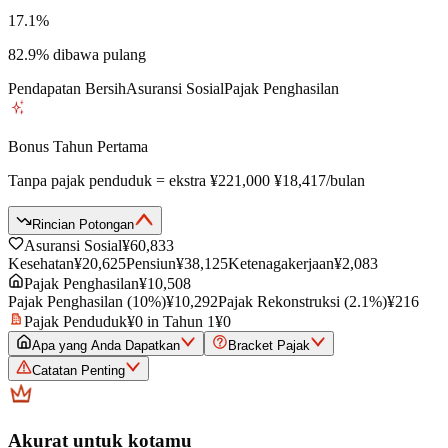
17.1%
82.9%
dibawa pulang
Pendapatan Bersih
Asuransi Sosial
Pajak Penghasilan
Bonus Tahun Pertama
Tanpa pajak penduduk = ekstra
¥221,000
¥18,417
/bulan
Rincian Potongan
Asuransi Sosial
¥60,833
Kesehatan
¥20,625
Pensiun
¥38,125
Ketenagakerjaan
¥2,083
Pajak Penghasilan
¥10,508
Pajak Penghasilan
(
10
%)
¥10,292
Pajak Rekonstruksi
(2.1%)
¥216
Pajak Penduduk
¥0 in
Tahun 1
¥0
Apa yang Anda Dapatkan
Bracket Pajak
Catatan Penting
Akurat untuk kotamu