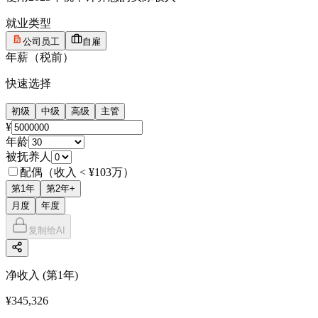
就业类型
公司员工
自雇
年薪（税前）
快速选择
初级
中级
高级
主管
¥
年龄
被抚养人
配偶（收入 < ¥103万）
第1年
第2年+
月度
年度
复制给AI
净收入
(
第1年
)
¥345,326