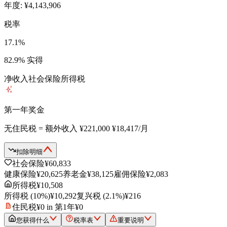
年度: ¥4,143,906
税率
17.1%
82.9%
实得
净收入
社会保险
所得税
第一年奖金
无住民税 = 额外收入
¥221,000
¥18,417
/月
扣除明细
社会保险
¥60,833
健康保险
¥20,625
养老金
¥38,125
雇佣保险
¥2,083
所得税
¥10,508
所得税
(
10
%)
¥10,292
复兴税
(2.1%)
¥216
住民税
¥0 in
第1年
¥0
您获得什么
税率表
重要说明