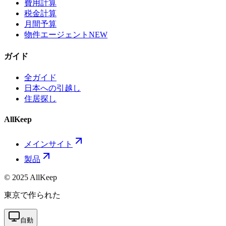
費用計算
税金計算
月間予算
物件エージェント
NEW
ガイド
全ガイド
日本への引越し
住居探し
AllKeep
メインサイト
製品
© 2025 AllKeep
東京で作られた
自動