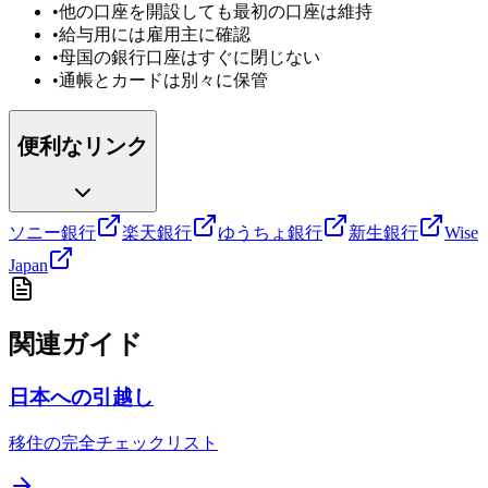
•
他の口座を開設しても最初の口座は維持
•
給与用には雇用主に確認
•
母国の銀行口座はすぐに閉じない
•
通帳とカードは別々に保管
便利なリンク
ソニー銀行
楽天銀行
ゆうちょ銀行
新生銀行
Wise
Japan
関連ガイド
日本への引越し
移住の完全チェックリスト