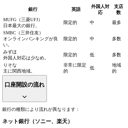
外国人対
支店
銀行
英語
応
数
MUFG（三菱UFJ）
限定的
中
最多
日本最大の銀行。
SMBC（三井住友）
オンラインバンキングが良
限定的
中
多数
い。
みずほ
限定的
低
多数
外国人対応は少なめ。
りそな
非常に限定
地域
低
主に関西地域。
的
的
口座開設の流れ
銀行の種類により流れが異なります：
ネット銀行（ソニー、楽天）