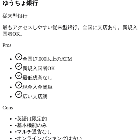
ゆうちょ銀行
従来型銀行
最もアクセスしやすい従来型銀行。全国に支店あり。新規入
国者OK。
Pros
全国17,000以上のATM
新規入国者OK
最低残高なし
現金入金簡単
広い支店網
Cons
•
英語は限定的
•
基本機能のみ
•
マルチ通貨なし
•
オンラインバンキングは古い