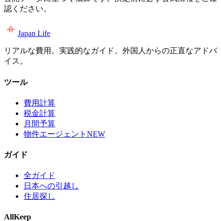
認ください。
Japan Life
リアルな費用。実践的なガイド。外国人からの正直なアドバ
イス。
ツール
費用計算
税金計算
月間予算
物件エージェント
NEW
ガイド
全ガイド
日本への引越し
住居探し
AllKeep